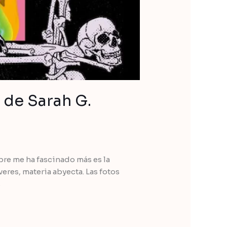
 de Sarah G.
mpre me ha fascinado más es la
eres, materia abyecta. Las fotos
s