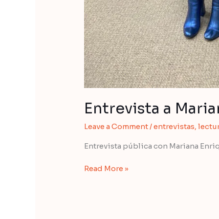
Entrevista a Mari
Leave a Comment
/
entrevistas
,
lectu
Entrevista pública con Mariana Enriq
Entrevista
Read More »
a
Mariana
Enriquez