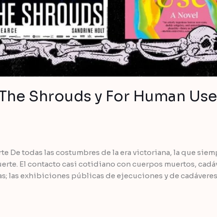
: The Shrouds y For Human Use
rte De todas las costumbres de la era victoriana, la que sie
erte. El contacto casi cotidiano con cuerpos muertos, cadáv
s; las exhibiciones públicas de ejecuciones y de cadávere